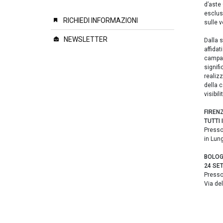
d’aste 
esclus
RICHIEDI INFORMAZIONI
sulle v
NEWSLETTER
Dalla s
affidat
campagn
signifi
realizz
della 
visibil
FIREN
TUTTI
Presso
in Lun
BOLO
24 SE
Presso
Via del