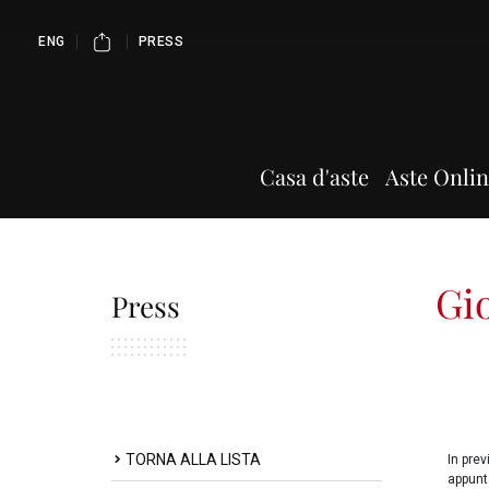
ENG
PRESS
Casa d'aste
Aste Onli
Gio
Press
TORNA ALLA LISTA
In pre
appunt