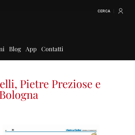
CERCA
ni
Blog
App
Contatti
lli, Pietre Preziose e
 Bologna