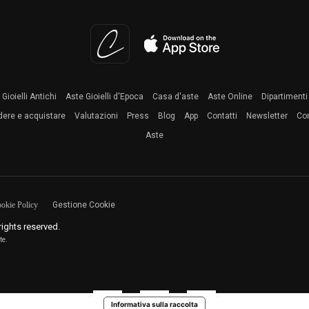
Gioielli Antichi
Aste Gioielli d'Epoca
Casa d'aste
Aste Online
Dipartimenti
ere e acquistare
Valutazioni
Press
Blog
App
Contatti
Newsletter
Co
Aste
okie Policy
Gestione Cookie
 rights reserved.
te.
Informativa sulla raccolta