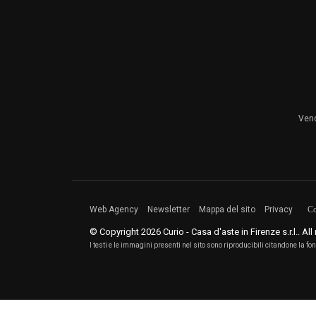
Vend
Web Agency
Newsletter
Mappa del sito
Privacy
Co
© Copyright 2026 Curio - Casa d'aste in Firenze s.r.l.. All
I testi e le immagini presenti nel sito sono riproducibili citandone la fon