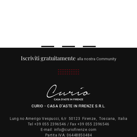
Iscriviti gratuitamente
alla nostra Community
CURIO - CASA D'ASTE IN FIRENZE S.R.L.
Lung.no Amerigo Vespucci, 6/r
50123
Firenze
,
Toscana
,
Italia
Tel
+39 055 2396546
/ Fax
+39 055 2396546
E-mail:
info@curiofirenze.com
Partita IVA:
06448850484