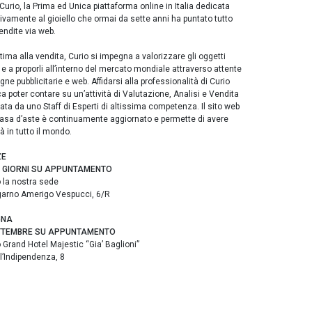
Curio, la Prima ed Unica piattaforma online in Italia dedicata
ivamente al gioiello che ormai da sette anni ha puntato tutto
endite via web.
tima alla vendita, Curio si impegna a valorizzare gli oggetti
i e a proporli all’interno del mercato mondiale attraverso attente
e pubblicitarie e web. Affidarsi alla professionalità di Curio
ca poter contare su un’attività di Valutazione, Analisi e Vendita
ata da uno Staff di Esperti di altissima competenza. Il sito web
casa d’aste è continuamente aggiornato e permette di avere
ità in tutto il mondo.
ZE
 I GIORNI SU APPUNTAMENTO
 la nostra sede
garno Amerigo Vespucci, 6/R
GNA
TTEMBRE SU APPUNTAMENTO
 Grand Hotel Majestic “Gia’ Baglioni”
l’Indipendenza, 8