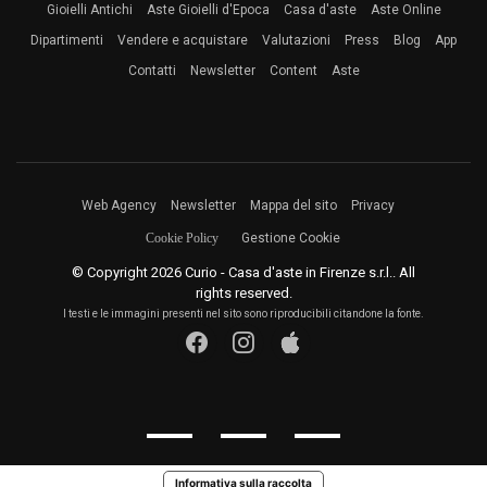
Gioielli Antichi
Aste Gioielli d'Epoca
Casa d'aste
Aste Online
Dipartimenti
Vendere e acquistare
Valutazioni
Press
Blog
App
Contatti
Newsletter
Content
Aste
Web Agency
Newsletter
Mappa del sito
Privacy
Cookie Policy
Gestione Cookie
© Copyright 2026 Curio - Casa d'aste in Firenze s.r.l.. All
rights reserved.
I testi e le immagini presenti nel sito sono riproducibili citandone la fonte.
Informativa sulla raccolta