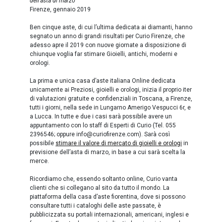
dell’asta di marzo
Firenze, gennaio 2019
Ben cinque aste, di cui l’ultima dedicata ai diamanti, hanno
segnato un anno di grandi risultati per Curio Firenze, che
adesso apre il 2019 con nuove giornate a disposizione di
chiunque voglia far stimare Gioielli, antichi, moderni e
orologi.
La prima e unica casa d’aste italiana Online dedicata
unicamente ai Preziosi, gioielli e orologi, inizia il proprio iter
di valutazioni gratuite e confidenziali in Toscana, a Firenze,
tutti i giorni, nella sede in Lungarno Amerigo Vespucci 6r, e
a Lucca. In tutte e due i casi sarà possibile avere un
appuntamento con lo staff di Esperti di Curio (Tel. 055
2396546; oppure info@curiofirenze.com). Sarà così
possibile
stimare il valore di mercato di gioielli e orologi
in
previsione dell’asta di marzo, in base a cui sarà scelta la
merce.
Ricordiamo che, essendo soltanto online, Curio vanta
clienti che si collegano al sito da tutto il mondo. La
piattaforma della casa d’aste fiorentina, dove si possono
consultare tutti i cataloghi delle aste passate, è
pubblicizzata su portali internazionali, americani, inglesi e