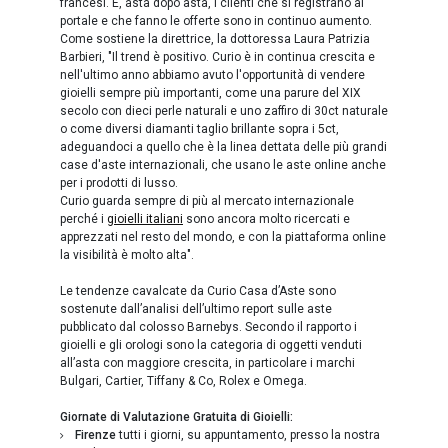
francesi. E, asta dopo asta, i clienti che si registrano al
portale e che fanno le offerte sono in continuo aumento.
Come sostiene la direttrice, la dottoressa Laura Patrizia
Barbieri, "Il trend è positivo. Curio è in continua crescita e
nell'ultimo anno abbiamo avuto l'opportunità di vendere
gioielli sempre più importanti, come una parure del XIX
secolo con dieci perle naturali e uno zaffiro di 30ct naturale
o come diversi diamanti taglio brillante sopra i 5ct,
adeguandoci a quello che è la linea dettata delle più grandi
case d'aste internazionali, che usano le aste online anche
per i prodotti di lusso.
Curio guarda sempre di più al mercato internazionale
perché i
gioielli italiani
sono ancora molto ricercati e
apprezzati nel resto del mondo, e con la piattaforma online
la visibilità è molto alta".
Le tendenze cavalcate da Curio Casa d’Aste sono
sostenute dall’analisi dell’ultimo report sulle aste
pubblicato dal colosso Barnebys. Secondo il rapporto i
gioielli e gli orologi sono la categoria di oggetti venduti
all’asta con maggiore crescita, in particolare i marchi
Bulgari, Cartier, Tiffany & Co, Rolex e Omega.
Giornate di Valutazione Gratuita di Gioielli:
Firenze
tutti i giorni, su appuntamento, presso la nostra